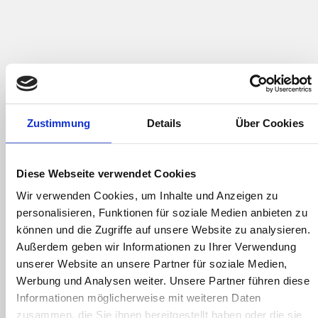
Zustimmung
Details
Über Cookies
Diese Webseite verwendet Cookies
26. September 2024
Wir verwenden Cookies, um Inhalte und Anzeigen zu
FOM Bachelor Dual Day 2024
personalisieren, Funktionen für soziale Medien anbieten zu
Networking beim FOM Bachelor Dual Day 2024
können und die Zugriffe auf unsere Website zu analysieren.
Unsere Kopperationsparterin, die FOM -
Außerdem geben wir Informationen zu Ihrer Verwendung
unserer Website an unsere Partner für soziale Medien,
Hochschule für Berufstätige, lädt alle
Werbung und Analysen weiter. Unsere Partner führen diese
Schüler*Innen und Azubis am 12. November
Informationen möglicherweise mit weiteren Daten
2024 zum Networking ein. Dort haben...
zusammen, die Sie ihnen bereitgestellt haben oder die sie