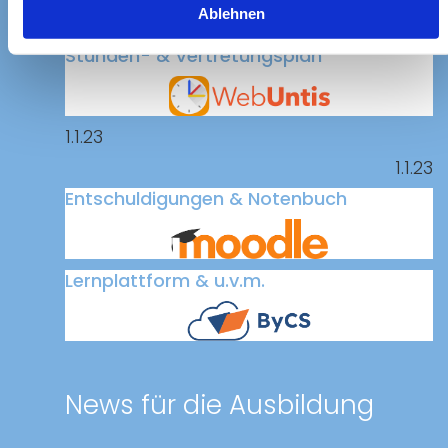
Ablehnen
1.1.23
Stunden- & Vertretungsplan
1.1.23
1.1.23
Entschuldigungen & Notenbuch
Lernplattform & u.v.m.
News für die Ausbildung