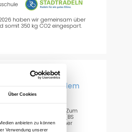
sschule
li 2026 haben wir gemeinsam über
d somit 350 kg CO2 eingespart.
KI-Profilklasse ab dem
Über Cookies
 in der digitalen Bildung: Zum
e für Informationstechnik (BS
he Intelligenz (KI)
. In einer
 Medien anbieten zu können
 Bayern bieten wir
hrer Verwendung unserer