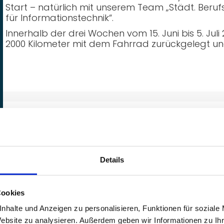
Start – natürlich mit unserem Team „Städt. Beruf
für Informationstechnik“.
Innerhalb der drei Wochen vom 15. Juni bis 5. Ju
2000 Kilometer mit dem Fahrrad zurückgelegt un
Zukunft gestalten: Start der neuen 
Details
Schuljahr 2026/27
Die Stadt München setzt ein klares Ausrufezeichen
Cookies
Schuljahr 2026/27 startet an unserer Berufsschul
Info) eine neue
Profilklasse zum Thema Künstlic
nhalte und Anzeigen zu personalisieren, Funktionen für soziale
engen Kooperation mit der Versicherungskammer
Website zu analysieren. Außerdem geben wir Informationen zu I