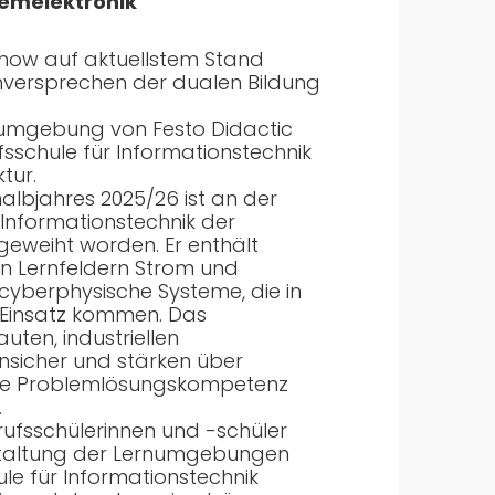
temelektronik
how auf aktuellstem Stand
rnversprechen der dualen Bildung
rnumgebung von Festo Didactic
fsschule für Informationstechnik
tur.
albjahres 2025/26 ist an der
 Informationstechnik der
eweiht worden. Er enthält
n Lernfeldern Strom und
cyberphysische Systeme, die in
 Einsatz kommen. Das
ten, industriellen
nsicher und stärken über
die Problemlösungskompetenz
.
ufsschülerinnen und -schüler
Gestaltung der Lernumgebungen
ule für Informationstechnik