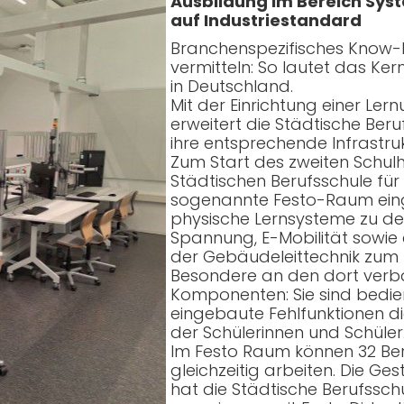
Ausbildung im Bereich Sys
auf Industriestandard
Branchenspezifisches Know-
vermitteln: So lautet das Ke
in Deutschland.
Mit der Einrichtung einer Le
erweitert die Städtische Beru
ihre entsprechende Infrastruk
Zum Start des zweiten Schulh
Städtischen Berufsschule für
sogenannte Festo-Raum eing
physische Lernsysteme zu de
Spannung, E-Mobilität sowie 
der Gebäudeleittechnik zum
Besondere an den dort verbau
Komponenten: Sie sind bedie
eingebaute Fehlfunktionen 
der Schülerinnen und Schüler
Im Festo Raum können 32 Ber
gleichzeitig arbeiten. Die 
hat die Städtische Berufssch