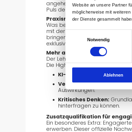
angehenden Fachinformatikerin
Website an unsere Partner fü
Puls der Zeit.
möglicherweise mit weiteren
Praxisnahes Lernen im Fokus
der Dienste gesammelt habe
Was bedeutet der Einsatz von KI 
mit der Praxis verknüpft. Exper
Einwilligungsauswahl
bringen ihre Praxiserfahrung in
Notwendig
exklusive Einblicke in die Anfo
Mehr als nur Code
Der Lehrplan kombiniert bewäh
Die Highlights im Überblick:
KI-Anwendungen:
Entwick
Ablehnen
Verantwortung & Ethik:
In
Auswirkungen.
Kritisches Denken:
Grundla
hinterfragen zu können.
Zusatzqualifikation für engag
Ein besonderes Extra: Engagierte
erwerben. Dieser offizielle Nachw