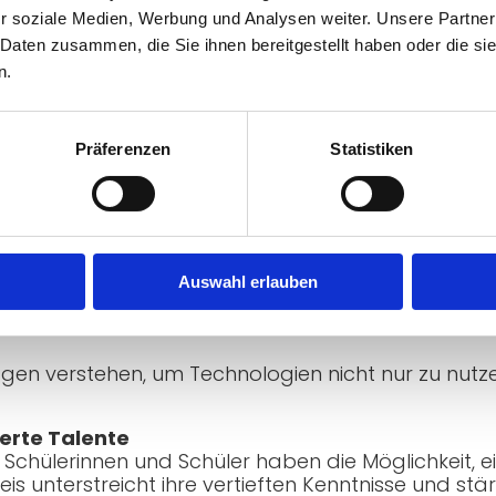
nen und Fachinformatikern für Anwendungsentwic
r soziale Medien, Werbung und Analysen weiter. Unsere Partner
 Daten zusammen, die Sie ihnen bereitgestellt haben oder die s
n.
in der realen Arbeitswelt? Um diese Frage zu beant
tinnen und Experten der Versicherungskammer Bayer
 gemeinsamen Projektwochen ein. So erhalten unser
Präferenzen
Statistiken
rderungen und Abläufe moderner Großunternehmen.
rte Inhalte wie Programmierung und Datenbanken 
lung von Systemen zur Sprach- und Bilderkennung.
Auswahl erlauben
tensive Auseinandersetzung mit dem AI-Act, Daten
gen verstehen, um Technologien nicht nur zu nutze
ierte Talente
 Schülerinnen und Schüler haben die Möglichkeit, e
eis unterstreicht ihre vertieften Kenntnisse und stä