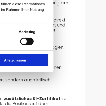
klung damit eine Ausbildung am
 führen diese Informationen
ie im Rahmen Ihrer Nutzung
worten, wird die Theorie direkt
n begleiten den Unterricht und
e Schülerinnen und Schüler
Marketing
mit modernsten Technologien.
Alle zulassen
schutz und gesellschaftlichen
n, sondern auch kritisch
in
zusätzliches KI-Zertifikat
zu
rkt die Position auf dem