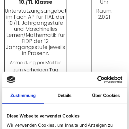
10./11. Klasse
Uhr
Unterstützungsangebot
Raum:
im Fach AP für FIAE der
2.0.21
10./11. Jahrgangsstufe
und Maschinelles
Lernen/Mathematik für
FIDP der 12.
Jahrgangsstufe jeweils
in Präsenz.
Anmeldung per Mail bis
zum vorherigen Tag
(Sonntag)
Deutsch-
may
Fr. Mayr
Dienstag,
Förderunterricht
14:45 – 16:15
Zustimmung
Details
Über Cookies
Inlingua
Prüfungsvorbereitung
Name
Term
Diese Webseite verwendet Cookies
Wir verwenden Cookies, um Inhalte und Anzeigen zu