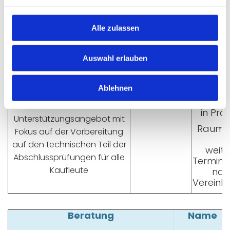
auf die Abschlusspüfung
b) On
Teil 2
über Vi
Alle zulassen
Prüfungsteil „Anbindung
von Geräten,
Systemen und
Auswahl erlauben
Betriebsmitteln an die
Stromversorgung"
Ablehnen
Prüfungsvorbereitung
Hr. Zölch
Mont
für SM/DM
7:30 – 8:
in Prä
Unterstützungsangebot mit
Raum: 2
Fokus auf der Vorbereitung
auf den technischen Teil der
weite
Abschlussprüfungen für alle
Termin O
Kaufleute
nac
Vereinb
Beratung
Name