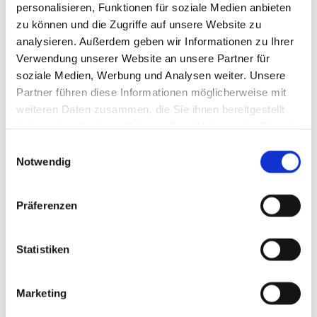
personalisieren, Funktionen für soziale Medien anbieten
Prüfungsvorbereitungen
Hr.
Mont
für ITSE Prüfungsteil 1
Haberberger
7:30 – 8:
zu können und die Zugriffe auf unsere Website zu
(ITS)
analysieren. Außerdem geben wir Informationen zu Ihrer
Hr. Heider
Raum: 2
Verwendung unserer Website an unsere Partner für
Unterstützungsangebot
soziale Medien, Werbung und Analysen weiter. Unsere
für alle IT-
Systemelektroniker im
Partner führen diese Informationen möglicherweise mit
Fach ITS/ITT im Hinblick
weiteren Daten zusammen, die Sie ihnen bereitgestellt
auf die Abschlusspüfung
haben oder die sie im Rahmen Ihrer Nutzung der Dienste
Teil 2
gesammelt haben.
Einwilligungsauswahl
Prüfungsteil „Installation
Notwendig
von und Service an IT-
Geräten, IT-Systemen und
IT-Infrastrukturen
Präferenzen
Prüfungsvorbereitungen
Hr. Ernst
nac
für ITSE Prüfungsteil 2
Vereinb
(EB)
Statistiken
a) Dien
Unterstützungsangebot
15:00
für alle IT-
16:00U
Marketing
Systemelektroniker im
Präs
Fach EB im Hinblick
Raum: 2