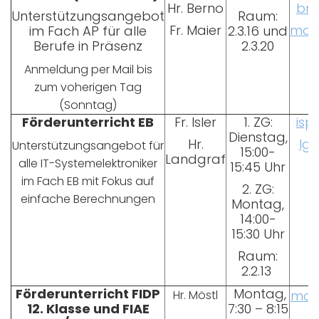
Hr. Berno
bn@
Unterstützungsangebot
Raum:
Fr. Maier
mac
im Fach AP für alle
2.3.16 und
Berufe in Präsenz
2.3.20
Anmeldung per Mail bis
zum voherigen Tag
(Sonntag)
Förderunterricht EB
Fr. Isler
1. ZG:
isp
Dienstag,
Hr.
lg
Unterstützungsangebot für
15:00-
Landgraf
alle IT-Systemelektroniker
15:45 Uhr
im Fach EB mit Fokus auf
2. ZG:
einfache Berechnungen
Montag,
14:00-
15:30 Uhr
Raum:
2.2.13
Förderunterricht FIDP
Montag,
Hr. Möstl
moe
12. Klasse und FIAE
7:30 – 8:15