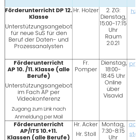
Förderunterricht DP 12.
Hr. Holzer
2. ZG:
hz@
Klasse
Dienstag,
15:00-17:15
Unterstützungsangebot
Uhr
für neue SuS für den
Raum
Beruf der Daten- und
2.0.21
Prozessanalysten
Förderunterricht
Fr.
Dienstag,
pm@
AP 10. /11. Klasse
(alle
Pomper
18:00-
Berufe)
18:45 Uhr
Online
Unterstützungsangebot
über
im Fach AP per
Visavid
Videokonferenz
Zugang zum Link nach
Anmeldung per Mail
Förderunterricht
Hr. Acker
Montag,
ack
AP/ITS 10.+11.
7:30-8:15
Hr. Stoll
sto
Klassen
(alle Berufe)
Uhr