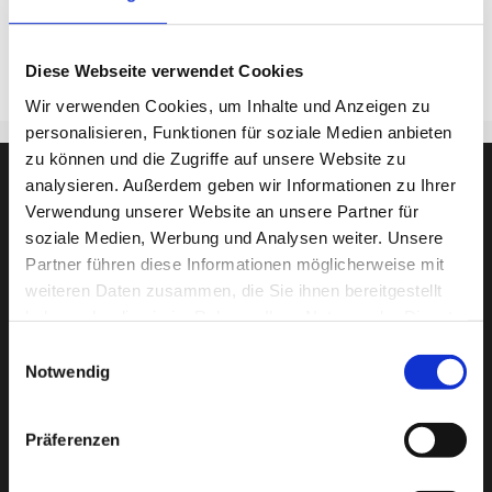
Thomas Junker (Jk)
Seminarlehrer:
Diese Webseite verwendet Cookies
Wir verwenden Cookies, um Inhalte und Anzeigen zu
personalisieren, Funktionen für soziale Medien anbieten
zu können und die Zugriffe auf unsere Website zu
analysieren. Außerdem geben wir Informationen zu Ihrer
Verwendung unserer Website an unsere Partner für
soziale Medien, Werbung und Analysen weiter. Unsere
Partner führen diese Informationen möglicherweise mit
weiteren Daten zusammen, die Sie ihnen bereitgestellt
haben oder die sie im Rahmen Ihrer Nutzung der Dienste
gesammelt haben.
Einwilligungsauswahl
Notwendig
Präferenzen
Städt. Berufsschule für Informationstechnik
Riesstr. 34, 80992 München