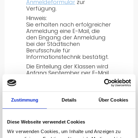
Anmeldeformular
zur
Verfügung.
Hinweis:
Sie erhalten nach erfolgreicher
Anmeldung eine E-Mail, die
den Eingang der Anmeldung
bei der Städtischen
Berufsschule für
Informationstechnik bestätigt.
Die Einteilung der Klassen wird
Anfang September per E-Mail
verschickt, wir bitten von
zwischenzeitlichen Nachfragen
Abstand zu nehmen.
Zustimmung
Details
Über Cookies
Hier erhalten Sie
Informationen
zum ermäßigten Deutschland-
Ticket
(29€) für Auszubildende.
Diese Webseite verwendet Cookies
Wir verwenden Cookies, um Inhalte und Anzeigen zu