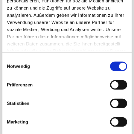
personalisieren, Funktionen für soziale Medien anbieten
Zur Überprüfung:
zu können und die Zugriffe auf unsere Website zu
Unsere neuen Schülerinnen und
analysieren. Außerdem geben wir Informationen zu Ihrer
Schüler können ab Mitte
Verwendung unserer Website an unsere Partner für
August unter dem folgenden
Link ihren Anmeldestatus
soziale Medien, Werbung und Analysen weiter. Unsere
checken:
Check
Partner führen diese Informationen möglicherweise mit
Anmeldestatus
weiteren Daten zusammen, die Sie ihnen bereitgestellt
haben oder die sie im Rahmen Ihrer Nutzung der Dienste
Sie erhalten dort die folgenden
Informationen:
gesammelt haben.
Einwilligungsauswahl
Notwendig
Ist meine Online-Anmeldung
eingegangen?
Wurde meine Anmeldung
Präferenzen
bereits bearbeitet?
Wurde ich schon einer Klasse
Statistiken
zugeteilt?
Marketing