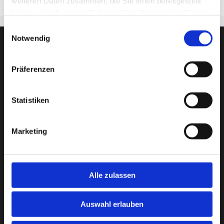
weiteren Daten zusammen, die Sie ihnen bereitgestellt
haben oder die sie im Rahmen Ihrer Nutzung der Dienste
gesammelt haben.
Einwilligungsauswahl
Notwendig
Präferenzen
Statistiken
Marketing
Städt. Berufsschule für Informationstechnik
Alle zulassen
Riesstr. 34, 80992 München
Tel. +49 (0)89 233-85200
Fax: +49 (0)89 233-85201
Auswahl erlauben
bs-informationstechnik@muenchen.de