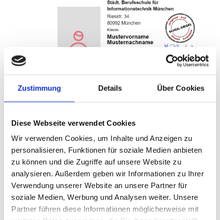
Schülerinnen und Schüler der BS Info erhalten
Zustimmung
Details
Über Cookies
für die Zeit ihrer Ausbildung an unserer Schule
einen Schülerausweis.
Der Ausweis kann online über
Diese Webseite verwendet Cookies
Cardy.Cloud
beantragt werden.
Wir verwenden Cookies, um Inhalte und Anzeigen zu
In den folgenden Formaten ist der
personalisieren, Funktionen für soziale Medien anbieten
Schülerausweis verfügbar:
zu können und die Zugriffe auf unsere Website zu
In der Cardy app (iOS/Android Stores) für
analysieren. Außerdem geben wir Informationen zu Ihrer
Smartphones - Kosten: 1,95 €
Verwendung unserer Website an unsere Partner für
Als Scheckkarte - Kosten: 3,95 €
soziale Medien, Werbung und Analysen weiter. Unsere
Partner führen diese Informationen möglicherweise mit