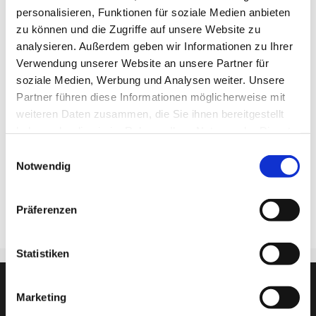
personalisieren, Funktionen für soziale Medien anbieten
zu können und die Zugriffe auf unsere Website zu
Ein Beispiel für die Klassenbezeichung:
1FA152
analysieren. Außerdem geben wir Informationen zu Ihrer
1
= Ausbildungsjahr - hier 1.
Verwendung unserer Website an unsere Partner für
FA
= Beruf - hier FA = Fachinformatiker
soziale Medien, Werbung und Analysen weiter. Unsere
Anwendungsentwicklung
Partner führen diese Informationen möglicherweise mit
15
= fortlaufende Klassennummerierung
weiteren Daten zusammen, die Sie ihnen bereitgestellt
2
= Zeitgruppe - hier 2. Zeitgruppe
haben oder die sie im Rahmen Ihrer Nutzung der Dienste
gesammelt haben.
Einwilligungsauswahl
Der
Stundenplan
wird über
WebUntis
Notwendig
veröffentlicht.
Von Anrufen im Sekretariat ist abzusehen!!!
Präferenzen
Statistiken
Marketing