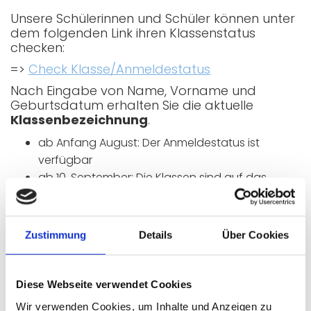
Unsere Schülerinnen und Schüler können unter
dem folgenden Link ihren Klassenstatus
checken:
=>
Check Klasse/Anmeldestatus
Nach Eingabe von Name, Vorname und
Geburtsdatum erhalten Sie die aktuelle
Klassenbezeichnung
.
ab Anfang August: Der Anmeldestatus ist
verfügbar
ab 10. September: Die Klassen sind auf das
kommende Schuljahr umgestellt. D.h. man findet
dann die zukünftige Klassenbezeichnung.
Zustimmung
Details
Über Cookies
Die
letzte Ziffer
der Klasse ist gleichzeitig die
Zeitgruppe
!
Im entsprechenden
Blockplan
findet man
Diese Webseite verwendet Cookies
dann die jeweiligen
Unterrichtszeiten/Blockwochen.
Wir verwenden Cookies, um Inhalte und Anzeigen zu