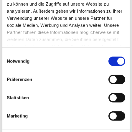
09:00
zu können und die Zugriffe auf unsere Website zu
3
09:00 -
analysieren. Außerdem geben wir Informationen zu Ihrer
09:45
Verwendung unserer Website an unsere Partner für
09:45 -
soziale Medien, Werbung und Analysen weiter. Unsere
Pause
10:15
Partner führen diese Informationen möglicherweise mit
weiteren Daten zusammen, die Sie ihnen bereitgestellt
4
10:15 - 11:00
haben oder die sie im Rahmen Ihrer Nutzung der Dienste
5
11:00 - 11:45
gesammelt haben.
Einwilligungsauswahl
6
11:45 -
6. oder 7. Stunde
Notwendig
12:30
7
12:30 - 13:15
Mittagspause
Präferenzen
8
13:15 -
14:00
9
14:00 -
Statistiken
14:45
14:45 -
Pause
Marketing
15:00
10
15:00 -