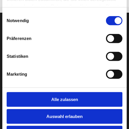
haben oder die sie im Rahmen Ihrer Nutzung der Dienste
gesammelt haben.
Einwilligungsauswahl
Notwendig
Präferenzen
Statistiken
Marketing
Städt. Berufsschule für Informationstechnik
Alle zulassen
Riesstr. 34, 80992 München
Tel. +49 (0)89 233-85200
Fax: +49 (0)89 233-85201
Auswahl erlauben
bs-informationstechnik@muenchen.de