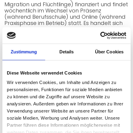
Migration und Flüchtlinge) finanziert und findet
wöchentlich im Wechsel von Präsenz
(während Berufsschule) und Online (während
Praxisphase im Betrieb) statt. Es handelt sich
nicht um einen typischen Sprachkurs mit
Vokabel- und Grammatikübungen, sondern
der Kurs richtet sich ausschließlich an IT-
Auszubildende im 1. und 2. Lehrjahr.
Zustimmung
Details
Über Cookies
Bitte ermöglichen Sie Ihren Auszubildenden die
Teilnahme – Sie als Betrieb müssen dazu eine
Bestätigung unterschreiben. Ihre
Diese Webseite verwendet Cookies
Auszubildenden sind bereits informiert und
können sich über Moodle anmelden sowie alle
Wir verwenden Cookies, um Inhalte und Anzeigen zu
notwendigen Unterlagern runterladen und
personalisieren, Funktionen für soziale Medien anbieten
ausfüllen.
zu können und die Zugriffe auf unsere Website zu
Bei Fragen können Sie sich gern an Frau Mayr
analysieren. Außerdem geben wir Informationen zu Ihrer
wenden:
oder telefonisch unter 089 – 233 85
Verwendung unserer Website an unsere Partner für
245.
soziale Medien, Werbung und Analysen weiter. Unsere
Partner führen diese Informationen möglicherweise mit
weiteren Daten zusammen, die Sie ihnen bereitgestellt