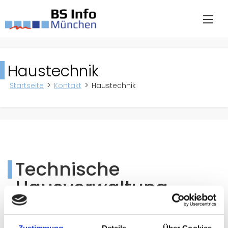
Haustechnik
Startseite
Kontakt
Haustechnik
Technische
Hausverwaltung
Sie finden uns in Haus 2 im Erdgeschoß direkt
unter der Treppe - erster Raum links.
Zustimmung
Details
Über Cookies