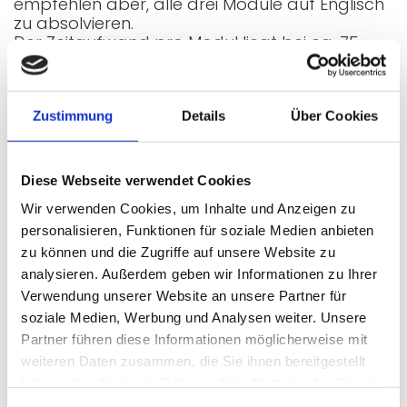
empfehlen aber, alle drei Module auf Englisch
zu absolvieren.
Der Zeitaufwand pro Modul liegt bei ca. 75
Stunden.
Praktische Versuche (mit Routern und
Switchen) und ausgewählte
Zustimmung
Details
Über Cookies
Theorieunterstützung finden an den
Dienstagen der jeweiligen Zeitgruppe als
Präsenzfortbildung statt. Termine werden
Diese Webseite verwendet Cookies
noch bekannt gegeben. Die Vorstellung des
Wahlfaches findet an folgenden Terminen
Wir verwenden Cookies, um Inhalte und Anzeigen zu
statt.
personalisieren, Funktionen für soziale Medien anbieten
Für alle Interessierten und alle bereits
zu können und die Zugriffe auf unsere Website zu
angemeldeten Schüler*innen beginnt das
analysieren. Außerdem geben wir Informationen zu Ihrer
Wahlfach an folgenden Terminen:
Verwendung unserer Website an unsere Partner für
ZG1:
Dienstag, 23.09.2025
um 15 Uhr in der
soziale Medien, Werbung und Analysen weiter. Unsere
Partner führen diese Informationen möglicherweise mit
kleinen Aula
weiteren Daten zusammen, die Sie ihnen bereitgestellt
ZG2:
Dienstag, 30.09.2025
um 15 Uhr in der
haben oder die sie im Rahmen Ihrer Nutzung der Dienste
kleinen Aula
gesammelt haben.