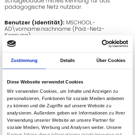
Schulgebäude mittels Kennung für das
pädagogische Netz nutzbar.
Benutzer (Identität):
MSCHOOL-
AD\vorname.nachname (Päd.-Netz-
Kennung)
Passwort:
Passwort für den Zugang zum
Päd.-Netz
Zustimmung
Details
Über Cookies
Verwenden Sie die folgenden Einstellungen:
EAP Methode: PEAP
Diese Webseite verwendet Cookies
Phase 2 Authentifizierung: MSCHAPv2
CA Zertifikat: Bei der ersten Verwendung als
Wir verwenden Cookies, um Inhalte und Anzeigen zu
vertrauenswürdig einstufen
personalisieren, Funktionen für soziale Medien anbieten
zu können und die Zugriffe auf unsere Website zu
Identität: "MSCHOOL-AD Benutzername"
analysieren. Außerdem geben wir Informationen zu Ihrer
Anonyme Identität: anonymous
Verwendung unserer Website an unsere Partner für
Passwort: "MSCHOOL-AD Kennwort"
soziale Medien, Werbung und Analysen weiter. Unsere
Partner führen diese Informationen möglicherweise mit