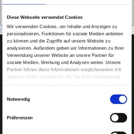
Passkey verwenden
Anmelden
Diese Webseite verwendet Cookies
Wir verwenden Cookies, um Inhalte und Anzeigen zu
Passwort vergessen?
Benutzername vergessen?
personalisieren, Funktionen für soziale Medien anbieten
zu können und die Zugriffe auf unsere Website zu
analysieren. Außerdem geben wir Informationen zu Ihrer
Verwendung unserer Website an unsere Partner für
soziale Medien, Werbung und Analysen weiter. Unsere
Partner führen diese Informationen möglicherweise mit
weiteren Daten zusammen, die Sie ihnen bereitgestellt
haben oder die sie im Rahmen Ihrer Nutzung der Dienste
gesammelt haben.
Einwilligungsauswahl
Notwendig
Präferenzen
Städt. Berufsschule für Informationstechnik
Riesstr. 34, 80992 München
Tel. +49 (0)89 233-85200