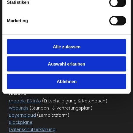
Statistiken
Fax: +49 (0)89 233-85201
bs-informationstechnik@muenchen.de
Marketing
Anmeldung zur BS Info
Für die Anmeldung einer neuen Auszubildenden bzw.
Alle zulassen
eines neuen Auszubildenden an der Städtischen
Berufsschule für Informationstechnik steht Ihnen ein
Auswahl erlauben
Online-Anmeldeformular
zur Verfügung.
Ablehnen
Links zu
moodle BS Info
(Entschuldigung & Notenbuch)
WebUntis
(Stunden- & Vertretungsplan)
Bayerncloud
(Lernplattform)
Blockpläne
Datenschutzerklärung