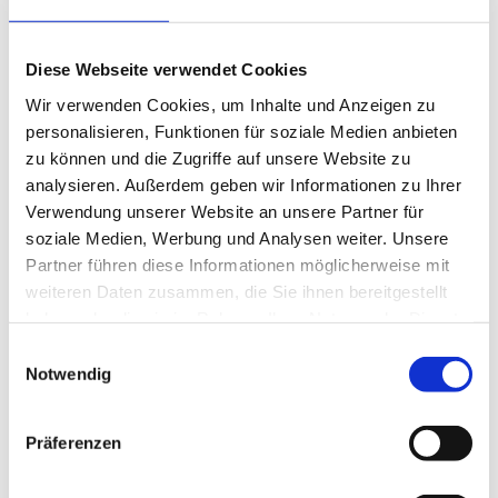
(10. & 11. Klassen)
Wandertag und
Dienstag,
Diese Webseite verwendet Cookies
Zeugnisausgabe 3. Zeitgruppe
28.07.2027
(10. & 11. Klassen)
Wir verwenden Cookies, um Inhalte und Anzeigen zu
personalisieren, Funktionen für soziale Medien anbieten
zu können und die Zugriffe auf unsere Website zu
IHK-Prüfungen 2026/2027
analysieren. Außerdem geben wir Informationen zu Ihrer
Verwendung unserer Website an unsere Partner für
Herbst: Mittwoch,
30.09.2026
soziale Medien, Werbung und Analysen weiter. Unsere
Abschlussprüfung
Partner führen diese Informationen möglicherweise mit
Frühjahr: Mittwoch,
Teil 1:
weiteren Daten zusammen, die Sie ihnen bereitgestellt
24.02.2027
haben oder die sie im Rahmen Ihrer Nutzung der Dienste
Winter: Mittwoch,
gesammelt haben.
Einwilligungsauswahl
25.11.2026
Notwendig
Abschlussprüfung
Sommer: Mittwoch,
Teil 2:
28.04.2027
Präferenzen