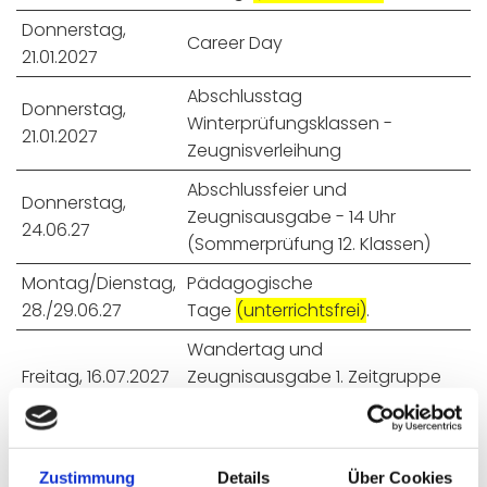
Donnerstag,
Career Day
21.01.2027
Abschlusstag
Donnerstag,
Winterprüfungsklassen -
21.01.2027
Zeugnisverleihung
Abschlussfeier und
Donnerstag,
Zeugnisausgabe - 14 Uhr
24.06.27
(Sommerprüfung 12. Klassen)
Montag/Dienstag,
Pädagogische
28./29.06.27
Tage
(unterrichtsfrei)
.
Wandertag und
Freitag, 16.07.2027
Zeugnisausgabe 1. Zeitgruppe
(10. & 11. Klassen)
Wandertag und
Freitag, 23.07.2027
Zeugnisausgabe 2. Zeitgruppe
Zustimmung
Details
Über Cookies