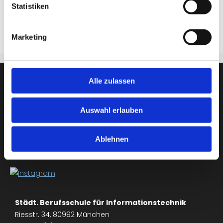
Alles weitere entnehmen Sie bitte dem
Statistiken
Blockplan
.
Marketing
Alle zulassen
Auswahl erlauben
Ablehnen
Städt. Berufsschule für Informationstechnik
Riesstr. 34, 80992 München