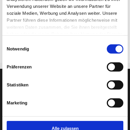
Verwendung unserer Website an unsere Partner für
Weitere Informationen
soziale Medien, Werbung und Analysen weiter. Unsere
Partner führen diese Informationen möglicherweise mit
Raum: 2.1.18
weiteren Daten zusammen, die Sie ihnen bereitgestellt
Unterrichtsfächer:
haben oder die sie im Rahmen Ihrer Nutzung der Dienste
gesammelt haben.
Seminarlehrerin Elektro- &
Einwilligungsauswahl
Informationstechnik
Notwendig
Präferenzen
Statistiken
Marketing
Alle zulassen