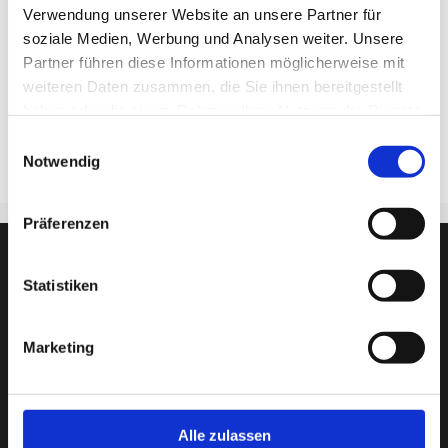
Informationstechnik“.
Verwendung unserer Website an unsere Partner für
Innerhalb der drei Wochen vom 15. Juni bis 5.
soziale Medien, Werbung und Analysen weiter. Unsere
Juli 2026 haben wir gemeinsam über 2000
Partner führen diese Informationen möglicherweise mit
Kilometer mit dem Fahrrad zurückgelegt und
weiteren Daten zusammen, die Sie ihnen bereitgestellt
somit 350 kg CO2 eingespart.
haben oder die sie im Rahmen Ihrer Nutzung der Dienste
gesammelt haben.
Einwilligungsauswahl
Notwendig
Präferenzen
Statistiken
Marketing
Alle zulassen