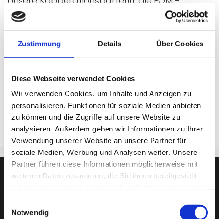
Unsere Kopperationsparterin, die FOM -
Hochschule für Berufstätige, lädt alle
Schüler*Innen und Azubis am 12. November
2024 zum Networking ein.
Zustimmung
Details
Über Cookies
Dort haben Sie die Möglichkeit in lockerer
Atmosphäre Unternehmen kennenzulernen, die
Ihnen berufliche Perspektiven bieten.
Diese Webseite verwendet Cookies
Wir verwenden Cookies, um Inhalte und Anzeigen zu
Alle Infos bekommen Sie unter
FOM Bachelor
personalisieren, Funktionen für soziale Medien anbieten
Dual Day 2024
.
zu können und die Zugriffe auf unsere Website zu
analysieren. Außerdem geben wir Informationen zu Ihrer
Verwendung unserer Website an unsere Partner für
soziale Medien, Werbung und Analysen weiter. Unsere
Partner führen diese Informationen möglicherweise mit
weiteren Daten zusammen, die Sie ihnen bereitgestellt
haben oder die sie im Rahmen Ihrer Nutzung der Dienste
gesammelt haben.
Einwilligungsauswahl
Notwendig